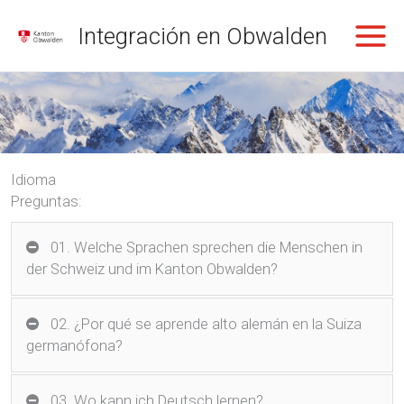
Ir
Integración en Obwalden
al
contenido
Idioma
Preguntas:
01. Welche Sprachen sprechen die Menschen in
der Schweiz und im Kanton Obwalden?
02. ¿Por qué se aprende alto alemán en la Suiza
germanófona?
03. Wo kann ich Deutsch lernen?