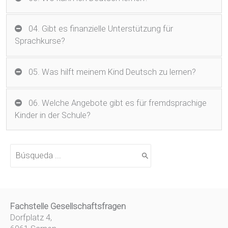
04. Gibt es finanzielle Unterstützung für
Sprachkurse?
05. Was hilft meinem Kind Deutsch zu lernen?
06. Welche Angebote gibt es für fremdsprachige
Kinder in der Schule?
B
u
s
c
a
r
Fachstelle Gesellschaftsfragen
p
o
Dorfplatz 4,
r