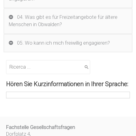
04. Was gibt es für Freizeitangebote für ältere
Menschen in Obwalden?
05. Wo kann ich mich freiwillig engagieren?
R
i
c
e
Hören Sie Kurzinformationen in Ihrer Sprache:
r
c
a
p
e
r
:
Fachstelle Gesellschaftsfragen
Dorfplatz 4,