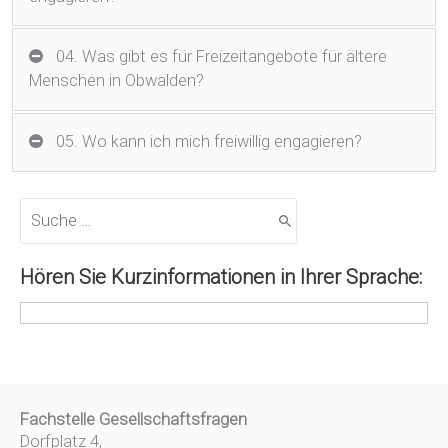
04. Was gibt es für Freizeitangebote für ältere
Menschen in Obwalden?
05. Wo kann ich mich freiwillig engagieren?
S
u
c
h
Hören Sie Kurzinformationen in Ihrer Sprache:
e
n
a
c
h
:
Fachstelle Gesellschaftsfragen
Dorfplatz 4,